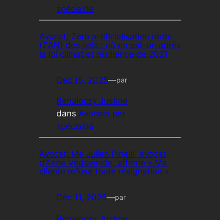
spécialité
Avocat; Zéro artificialisation nette
(ZAN) des sols : où en est-on après
la loi climat et résilience de 2021
Déc 15, 2025
—
par
Benaloczy Justine
dans
Avocats par
spécialité
Avocat; Me Julien Pinelli, avocat
d’Anne Vedovinide, affirme « Ma
cliente refuse toute résignation »
Déc 11, 2025
—
par
Benaloczy Justine