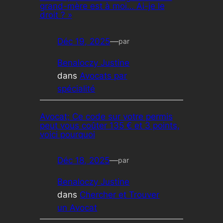
grand-mère est à moi… Ai-je le
droit ? »
Déc 19, 2025
—
par
Benaloczy Justine
dans
Avocats par
spécialité
Avocat; Ce code sur votre permis
peut vous coûter 135 € et 3 points,
voici pourquoi
Déc 18, 2025
—
par
Benaloczy Justine
dans
Chercher et Trouver
un Avocat