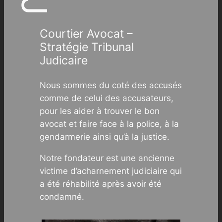
Courtier Avocat –
Stratégie Tribunal
Judicaire
Nous sommes du coté des accusés
comme de celui des accusateurs,
pour les aider à trouver le bon
avocat et faire face à la police, à la
gendarmerie ainsi qu’à la justice.
Notre fondateur est une ancienne
victime d’acharnement judiciaire qui
a été réhabilité après avoir été
condamné.