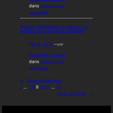
dans
Avocats par
spécialité
Avocat; Notification au pénal : Le
meilleur et le pire d’un dispositif
Déc 8, 2025
—
par
Benaloczy Justine
dans
Avocats par
spécialité
←
Page précédente
1
…
7
8
9
10
11
…
15
Page suivante
→