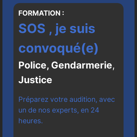
FORMATION :
SOS , je suis
convoqué(e)
Police, Gendarmerie
,
Justice
Préparez votre audition, avec
un de nos experts, en 24
heures.