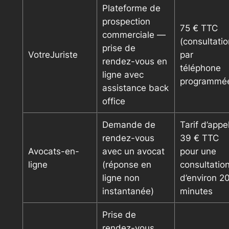
Plateforme de
prospection
75 € TTC
commerciale —
(consultatio
prise de
VotreJuriste
par
rendez-vous en
téléphone
ligne avec
programmé
assistance back
office
Demande de
Tarif d’appel
rendez-vous
39 € TTC
Avocats-en-
avec un avocat
pour une
ligne
(réponse en
consultatio
ligne non
d’environ 2
instantanée)
minutes
Prise de
rendez-vous