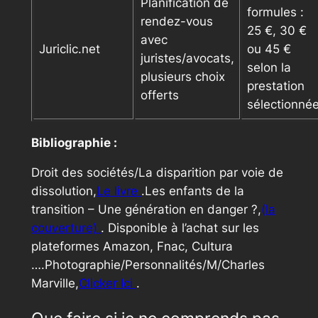
Planification de
formules :
rendez-vous
25 €, 30 €
avec
Juriclic.net
ou 45 €
juristes/avocats,
selon la
plusieurs choix
prestation
offerts
sélectionné
Bibliographie :
Droit des sociétés/La disparition par voie de
dissolution,
Le livre
.Les enfants de la
transition – Une génération en danger ?,
(la
couverture)
. Disponible à l’achat sur les
plateformes Amazon, Fnac, Cultura
….Photographie/Personnalités/M/Charles
Marville,
Clicker Ici
.