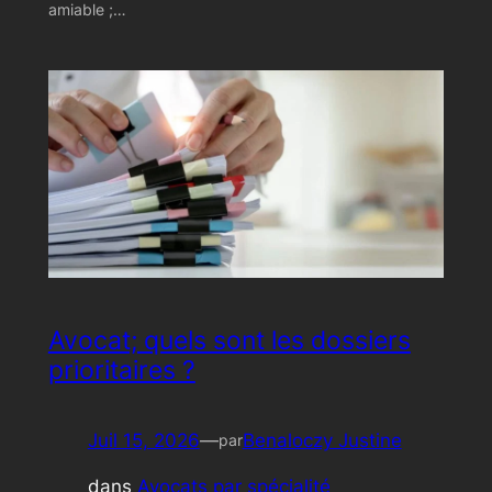
amiable ;…
Avocat; quels sont les dossiers
prioritaires ?
Juil 15, 2026
—
Benaloczy Justine
par
dans
Avocats par spécialité