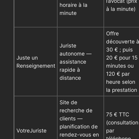
l’avocat (prix
horaire à la
à la minute)
minute
Offre
découverte 
Juriste
30 € ; puis
autonome —
Juste un
20 € pour 15
assistance
Renseignement
minutes ou
rapide à
120 € par
distance
heure selon
la prestation
Site de
recherche de
75 € TTC
clients —
(consultation
planification de
VotreJuriste
par
rendez-vous en
téléphone