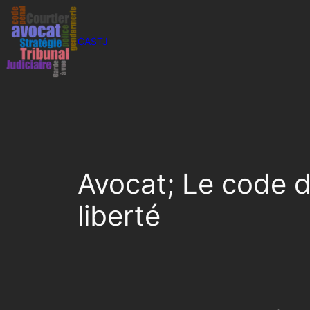
Aller
au
CASTJ
contenu
Avocat; Le code du 
liberté