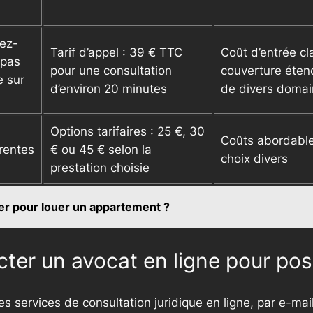
dez-
Tarif d’appel : 39 € TTC
Coût d’entrée cla
(pas
pour une consultation
couverture éte
 sur
d’environ 20 minutes
de divers doma
Options tarifaires : 25 €, 30
Coûts abordable
érentes
€ ou 45 € selon la
choix divers
n
prestation choisie
yer pour louer un appartement ?
ter un avocat en ligne pour pos
s services de consultation juridique en ligne, par e-mai