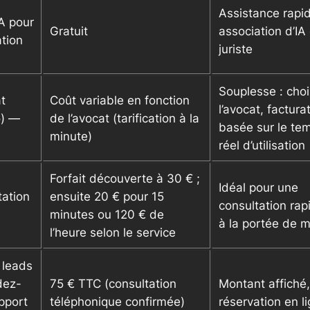
Assistance rapi
A pour
Gratuit
association d’IA
tion
juriste
Souplesse : cho
t
Coût variable en fonction
l’avocat, factura
o) —
de l’avocat (tarification à la
basée sur le te
minute)
réel d’utilisation
Forfait découverte à 30 € ;
Idéal pour une
tation
ensuite 20 € pour 15
consultation rap
minutes ou 120 € de
à la portée de 
l’heure selon le service
 leads
dez-
75 € TTC (consultation
Montant affiché,
pport
téléphonique confirmée)
réservation en l