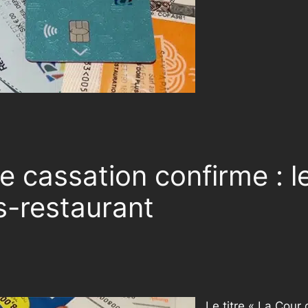
 cassation confirme : le
es-restaurant
Le titre « La Cour 