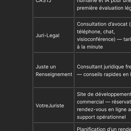
CASTJ
humaine et IA pour un
première évaluation lé
Consultation d’avocat 
téléphone, chat,
Juri-Legal
visioconférence) — tari
à la minute
Juste un
Consultant juridique fr
Renseignement
— conseils rapides en 
Site de développemen
commercial — réservat
VotreJuriste
rendez-vous en ligne 
support opérationnel
Planification d’un ren