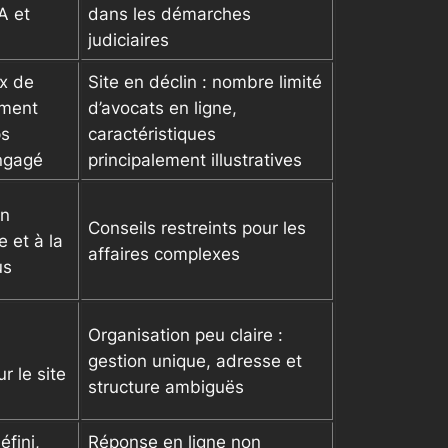
A et
dans les démarches
judiciaires
ix de
Site en déclin : nombre limité
ement
d’avocats en ligne,
ps
caractéristiques
ngagé
principalement illustratives
un
Conseils restreints pour les
e et à la
affaires complexes
us
Organisation peu claire :
gestion unique, adresse et
r le site
structure ambiguës
éfini,
Réponse en ligne non