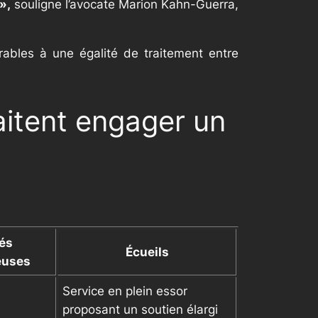
»,
souligne l’avocate Marion Kahn-Guerra,
orables à une égalité de traitement entre
aitent engager un
tés
Écueils
euses
Service en plein essor
proposant un soutien élargi