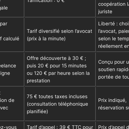
e
Tarification : 0 €
coopération I
gale
juriste
(par
Liberté : cho
Tarif diversifié selon l’avocat
l’avocat, pai
f calculé
(prix à la minute)
selon le tem
réellement e
Offre découverte à 30 € ;
Conçu pour 
eelance
puis 20 € pour 15 minutes
soutien rapid
ligne
ou 120 € par heure selon la
portée de to
prestation
t
75 € toutes taxes incluses
ion de
Prix indiqué,
(consultation téléphonique
avec
réservation su
planifiée)
dez-vous
Tarif d’appel : 39 € TTC pour
Prix d’appel d