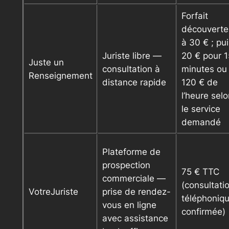
Forfait
découverte
à 30 € ; pu
Juriste libre —
20 € pour 1
Juste un
consultation à
minutes ou
Renseignement
distance rapide
120 € de
l’heure sel
le service
demandé
Plateforme de
prospection
75 € TTC
commerciale —
(consultati
VotreJuriste
prise de rendez-
téléphoniq
vous en ligne
confirmée)
avec assistance