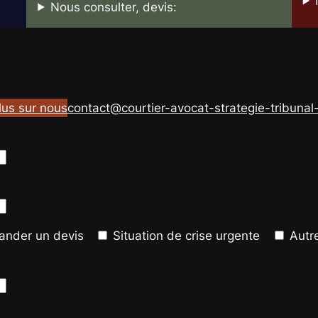
Nous consulter, devis:
lus sur nous
contact@courtier-avocat-strategie-tribunal-j
nder un devis
Situation de crise urgente
Autr