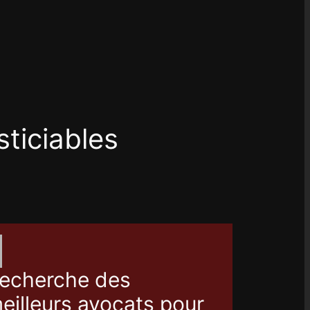
sticiables
echerche des
eilleurs avocats pour