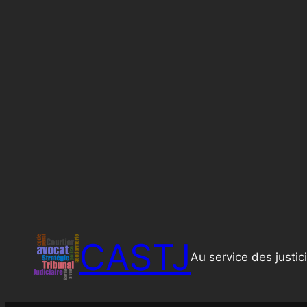
CASTJ
Au service des justic