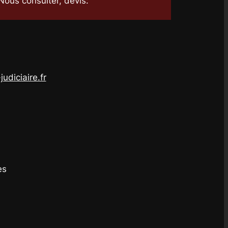
Nous consulter, devis:
udiciaire.fr
es