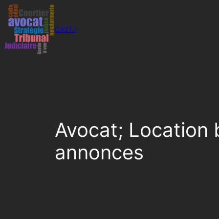
Aller
au
CASTJ
contenu
Avocat; Location b
annonces