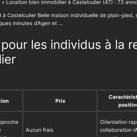
ulé « Location bien immobilier à Castelculier (47) : 73 ann
à Castelculier Belle maison individuelle de plain-pied
elques minutes d’Agen et …
pour les individus à la 
ier
Caractéris
tion
Prix
positiv
approche
Orientation rap
e
Aucun frais
collaboration I