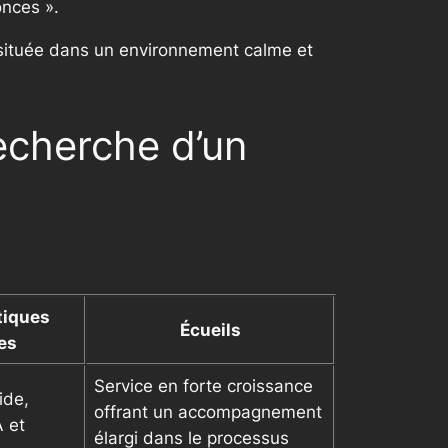
onces ».
, située dans un environnement calme et
recherche d’un
tiques
Écueils
es
Service en forte croissance
ide,
offrant un accompagnement
A et
élargi dans le processus