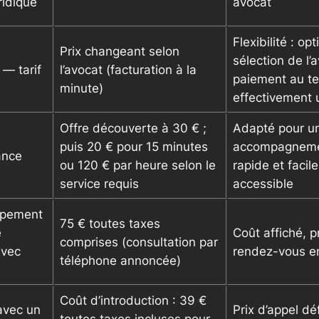
ridique
avocat
Flexibilité : op
Prix changeant selon
sélection de l’
 — tarif
l’avocat (facturation à la
paiement au t
minute)
effectivement u
Offre découverte à 30 € ;
Adapté pour u
puis 20 € pour 15 minutes
accompagnem
ance
ou 120 € par heure selon le
rapide et facil
service requis
accessible
ppement
75 € toutes taxes
e
Coût affiché, p
comprises (consultation par
avec
rendez-vous en
téléphone annoncée)
Coût d’introduction : 39 €
avec un
Prix d’appel déf